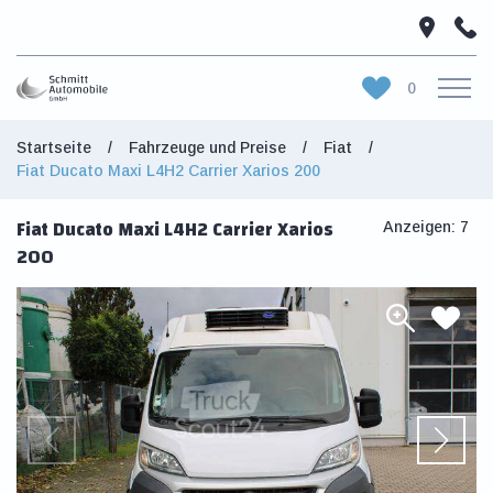
0
Startseite
/
Fahrzeuge und Preise
/
Fiat
/
Startseite
fiat Ducato Maxi L4H2 Carrier Xarios 200
Fahrzeuge und Preise
fiat Ducato Maxi L4H2 Carrier Xarios
Über die Firma
Anzeigen: 7
200