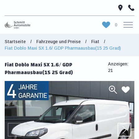
0
Startseite
/
Fahrzeuge und Preise
/
Fiat
/
Startseite
fiat Doblo Maxi SX 1.6/ GDP Pharmaausbau(15 25 Grad)
Fahrzeuge und Preise
fiat Doblo Maxi SX 1.6/ GDP
Über die Firma
Anzeigen:
Pharmaausbau(15 25 Grad)
21